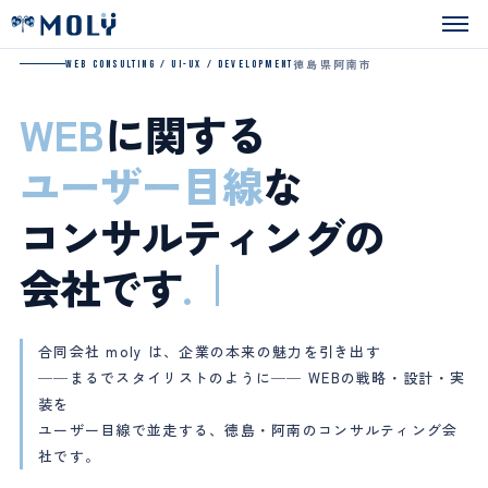
Skip
to
content
徳島県阿南市
WEB CONSULTING / UI-UX / DEVELOPMENT
WEB
に関する
ユーザー目線
な
コンサルティングの
会社です
.
合同会社 moly は、企業の本来の魅力を引き出す
──まるでスタイリストのように── WEBの戦略・設計・実
装を
ユーザー目線で並走する、徳島・阿南のコンサルティング会
社です。