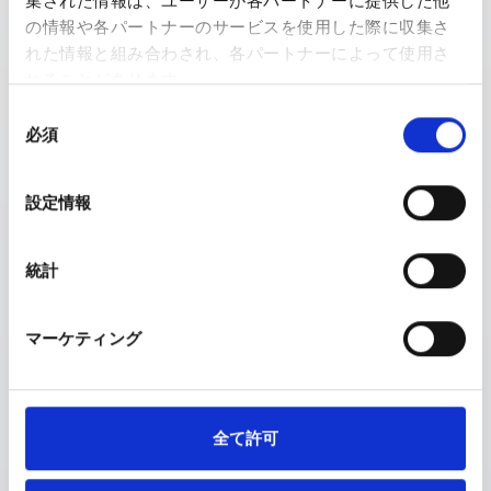
集された情報は、ユーザーが各パートナーに提供した他
最大限に引き出す
の情報や各パートナーのサービスを使用した際に収集さ
“WEBという衣装”。
れた情報と組み合わされ、各パートナーによって使用さ
れることがあります。
同
必須
意
モリィは、企業の声に耳を澄まし、まだ言葉になっていない強
の
みを掘り起こします。
選
スタイリストのように、似合うものを選び、整え、世に出す。
設定情報
択
それが、私たちmolyのご提供する価値です。
統計
マーケティング
№ 01 / DRAW OUT
魅力を引き出す
全て許可
取材・ヒアリング・徹底的な観察。企業の中に既にある「らし
さ」を、言葉と設計で輪郭づけます。