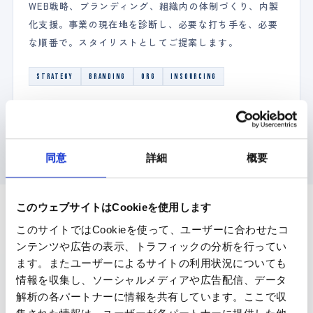
WEB戦略、ブランディング、組織内の体制づくり、内製
化支援。事業の現在地を診断し、必要な打ち手を、必要
な順番で。スタイリストとしてご提案します。
STRATEGY
BRANDING
ORG
INSOURCING
MORE
同意
詳細
概要
このウェブサイトはCookieを使用します
このサイトではCookieを使って、ユーザーに合わせたコ
— BENEFIT FOR YOUR BUSINESS / 提供価値
ンテンツや広告の表示、トラフィックの分析を行ってい
私たちが届けるのは、
ます。またユーザーによるサイトの利用状況についても
情報を収集し、ソーシャルメディアや広告配信、データ
企業の魅力
を
解析の各パートナーに情報を共有しています。ここで収