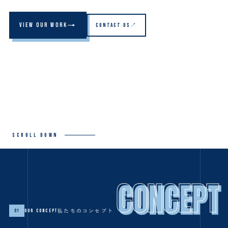
VIEW OUR WORK
CONTACT US
SCROLL DOWN
CONCEPT
CONCEPT
私たちのコンセプト
01
OUR CONCEPT